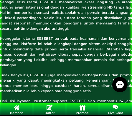
Sebagai situs resmi, ESSEBET menawarkan akses langsung ke arena
sabung ayam
internasional dengan kualitas live streaming HD tanpa lag.
Hal ini memberikan sensasi realistis seolah-olah pemain berada langsung
di lokasi pertandingan. Selain itu, sistem taruhan yang disediakan juga
sangat responsif, memungkinkan pengguna untuk memasang taruhan
secara real-time dengan akurasi tinggi.
Keunggulan utama ESSEBET terletak pada keamanan dan kenyamanan
pengguna. Platform ini telah dilengkapi dengan sistem enkripsi canggih
untuk melindungi data pribadi serta transaksi finansial. Ditambah lagi,
proses deposit dan withdraw dibuat cepat dengan berbagai metode
pembayaran yang fleksibel, sehingga memudahkan pemain dari berbagai
kalangan.
Tidak hanya itu, ESSEBET juga menyediakan berbagai bonus dan promo
menarik yang dapat meningkatkan peluang kemenangan. Mulai dari
bonus member baru hingga cashback harian, semua dirancang untuk
memberikan nilai lebih kepada para pengguna setia.
Dari sisi layanan, customer support ESSEBET siap membantu 24 jam
penuh dengan respon cepat dan profesional. Hal ini menunjukkan
komitmen platform dalam memberikan pengalaman terbaik kepada setiap
Beranda
Daftar
Promosi
Live Chat
pemain.