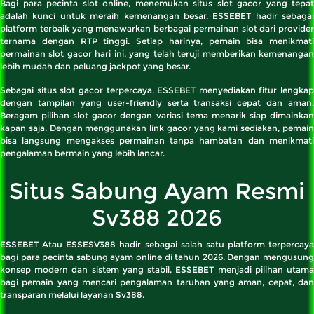
Bagi para pecinta
slot online
, menemukan situs slot gacor yang tepat
adalah kunci untuk meraih kemenangan besar. ESSEBET hadir sebagai
platform terbaik yang menawarkan berbagai permainan slot dari provider
ternama dengan RTP tinggi. Setiap harinya, pemain bisa menikmati
permainan slot gacor hari ini, yang telah teruji memberikan kemenangan
lebih mudah dan peluang jackpot yang besar.
Sebagai situs
slot gacor
terpercaya, ESSEBET menyediakan fitur lengkap
dengan tampilan yang user-friendly serta transaksi cepat dan aman.
Beragam pilihan slot gacor dengan variasi tema menarik siap dimainkan
kapan saja. Dengan menggunakan link gacor yang kami sediakan, pemain
bisa langsung mengakses permainan tanpa hambatan dan menikmati
pengalaman bermain yang lebih lancar.
Situs Sabung Ayam Resmi
Sv388 2026
ESSEBET Atau ESSESV388 hadir sebagai salah satu platform terpercaya
bagi para pecinta
sabung ayam online
di tahun 2026. Dengan mengusun
konsep modern dan sistem yang stabil, ESSEBET menjadi pilihan utama
bagi pemain yang mencari pengalaman taruhan yang aman, cepat, dan
transparan melalui layanan Sv388.