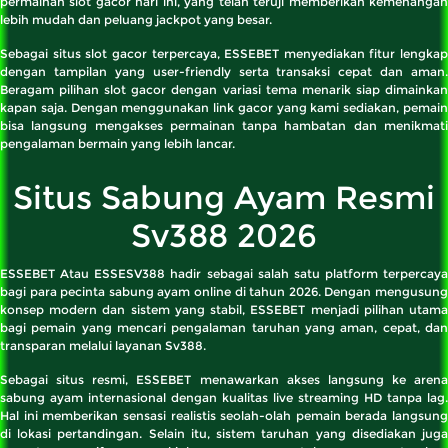
permainan slot gacor hari ini, yang telah teruji memberikan kemenangan
lebih mudah dan peluang jackpot yang besar.
Sebagai situs
slot gacor
terpercaya, ESSEBET menyediakan fitur lengkap
dengan tampilan yang user-friendly serta transaksi cepat dan aman.
Beragam pilihan slot gacor dengan variasi tema menarik siap dimainkan
kapan saja. Dengan menggunakan link gacor yang kami sediakan, pemain
bisa langsung mengakses permainan tanpa hambatan dan menikmati
pengalaman bermain yang lebih lancar.
Situs Sabung Ayam Resmi
Sv388 2026
ESSEBET Atau ESSESV388 hadir sebagai salah satu platform terpercaya
bagi para pecinta
sabung ayam online
di tahun 2026. Dengan mengusun
konsep modern dan sistem yang stabil, ESSEBET menjadi pilihan utama
bagi pemain yang mencari pengalaman taruhan yang aman, cepat, dan
transparan melalui layanan Sv388.
Sebagai situs resmi, ESSEBET menawarkan akses langsung ke arena
sabung ayam
internasional dengan kualitas live streaming HD tanpa lag.
Hal ini memberikan sensasi realistis seolah-olah pemain berada langsung
di lokasi pertandingan. Selain itu, sistem taruhan yang disediakan juga