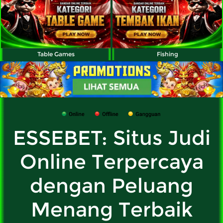
Table Games
Fishing
ESSEBET: Situs Judi
Online Terpercaya
dengan Peluang
Menang Terbaik