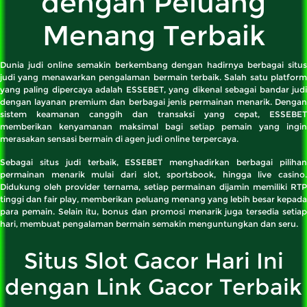
dengan Peluang
Menang Terbaik
Dunia
judi online
semakin berkembang dengan hadirnya berbagai situs
judi yang menawarkan pengalaman bermain terbaik. Salah satu platform
yang paling dipercaya adalah ESSEBET, yang dikenal sebagai bandar judi
dengan layanan premium dan berbagai jenis permainan menarik. Dengan
sistem keamanan canggih dan transaksi yang cepat, ESSEBET
memberikan kenyamanan maksimal bagi setiap pemain yang ingin
merasakan sensasi bermain di agen judi online terpercaya.
Sebagai situs judi terbaik,
ESSEBET
menghadirkan berbagai piliha
permainan menarik mulai dari slot, sportsbook, hingga live casino.
Didukung oleh provider ternama, setiap permainan dijamin memiliki RTP
tinggi dan fair play, memberikan peluang menang yang lebih besar kepada
para pemain. Selain itu, bonus dan promosi menarik juga tersedia setiap
hari, membuat pengalaman bermain semakin menguntungkan dan seru.
Situs Slot Gacor Hari Ini
dengan Link Gacor Terbaik