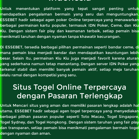
Untuk menentukan platform yang tepat sangat penting untuk
mendapatkan pengalaman bermain yang seru dan menguntungkan.
ESSEBET hadir sebagai
agen poker Online
terpercaya yang menawarkan
berbagai permainan kartu populer, termasuk IDN Poker, Ceme, dan Kiu
Kiu. Dengan sistem fair play dan keamanan terbaik, setiap pemain bisa
menikmati taruhan dengan nyaman tanpa khawatir kecurangan.
Di ESSEBET, tersedia berbagai pilihan permainan seperti
bandar ceme
, d
mana pemain bisa menjadi bandar dan mendapatkan keuntungan lebih
besar. Selain itu, permainan Kiu Kiu juga menjadi favorit karena aturan
yang sederhana namun tetap menantang. Dengan server
IDN Poker
yan
terkenal stabil dan memiliki banyak pemain aktif, setiap meja taruhan
selalu ramai dengan kompetisi yang seru.
Situs Togel Online Terpercaya
dengan Pasaran Terlengkap
Untuk Mencari situs yang aman dan memiliki pasaran lengkap adalah hal
utama. ESSEBET hadir sebagai
agen togel
terpercaya yang menyediakan
berbagai pilihan pasaran populer seperti
Toto Macau
,
Togel Singapore
,
Togel Sydney
, dan
Togel Hongkong
. Dengan sistem taruhan yang fair pla
dan transparan, setiap pemain bisa menikmati pengalaman bermain togel
dengan nyaman dan aman.