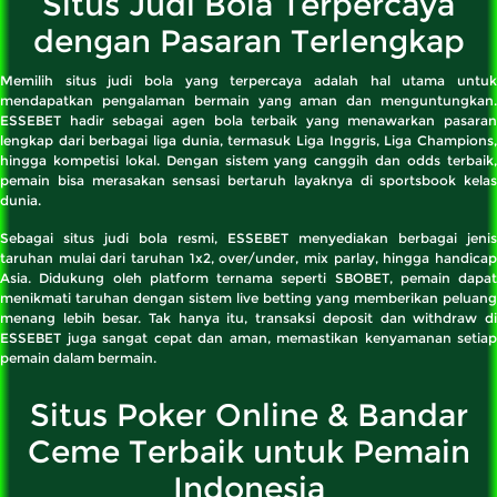
Situs Judi Bola Terpercaya
dengan Pasaran Terlengkap
Memilih situs
judi bola
yang terpercaya adalah hal utama untu
mendapatkan pengalaman bermain yang aman dan menguntungkan.
ESSEBET hadir sebagai agen bola terbaik yang menawarkan pasaran
lengkap dari berbagai liga dunia, termasuk Liga Inggris, Liga Champions,
hingga kompetisi lokal. Dengan sistem yang canggih dan odds terbaik,
pemain bisa merasakan sensasi bertaruh layaknya di sportsbook kelas
dunia.
Sebagai situs judi bola resmi, ESSEBET menyediakan berbagai jenis
taruhan mulai dari taruhan 1x2, over/under, mix parlay, hingga handicap
Asia. Didukung oleh platform ternama seperti
SBOBET
, pemain dapat
menikmati taruhan dengan sistem live betting yang memberikan peluang
menang lebih besar. Tak hanya itu, transaksi deposit dan withdraw di
ESSEBET juga sangat cepat dan aman, memastikan kenyamanan setiap
pemain dalam bermain.
Situs Poker Online & Bandar
Ceme Terbaik untuk Pemain
Indonesia