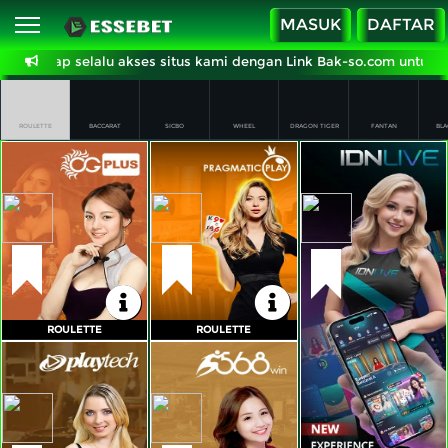
Beranda
MASUK
DAFTAR
Harap selalu akses situs kami dengan Link Bak-so.com untuk k
Sports
BARU
PROMO
Live Casino
BARU
ROULETTE
BACCARAT
SICBO
WHEEL
DRAGON TIGER
FANTAN
BLA
IDNPoker
BARU
Meja
Min
Max
Meja
Min
Max
Meja
Min
Max
Baccarat
1Rb
10Jt
Baccarat
5Rb
5Jt
Baccarat
1Rb
5Jt
Dragon Tiger
1Rb
10Jt
Roulette
1Rb
20Jt
Slots
PROMO
Dragon Tiger
1Rb
5Jt
Roulette
1Rb
10Jt
Sicbo
2Rb
25Jt
Wheel
1Rb
10Jt
Blackjack
10Rb
50Jt
Roulette
1Rb
5Jt
Special Games
1Rb
10Jt
Wheel
1Rb
1Jt
IDNLIVE
BARU
Dragon Tiger
5Rb
5Jt
Sicbo
1Rb
5Jt
2
12
7
Special Games
1Rb
5Jt
Stream N Spin
DAFTAR
MASUK
DAFTAR
MASUK
MEJA
MEJA
MEJA
KEMBALI
KEMBALI
Arcade
PROMO
ROULETTE
ROULETTE
ROULETTE
ROULETTE
Table Games
Meja
Min
Max
Meja
Min
Max
Roulette
2Rb
20Jt
Baccarat
10Rb
5Jt
Sicbo
2Rb
2Jt
Roulette
1Rb
25Jt
Lottery
BARU
PROMO
Baccarat
1Rb
20Jt
Sic Bo
1Rb
25Jt
Blackjack
10Rb
20Jt
Dragon Tiger
10Rb
10Jt
Dragon Tiger
10Rb
1Jt
Special Games
1Rb
2Jt
IDNRaffle
Special Games
1Rb
10Jt