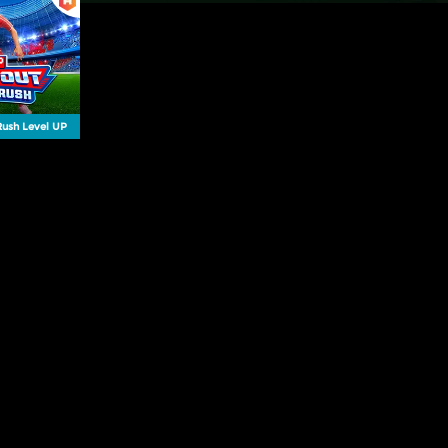
Rush Level UP