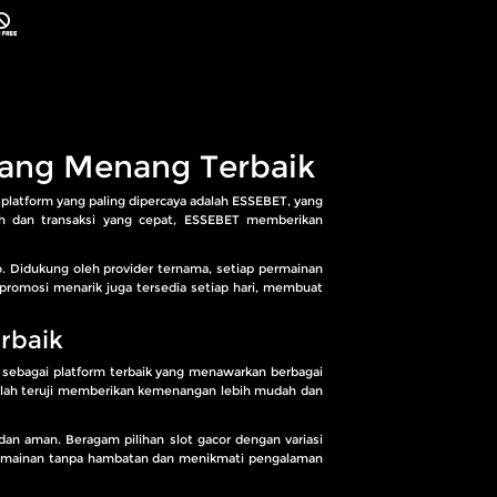
uang Menang Terbaik
platform yang paling dipercaya adalah ESSEBET, yang
ih dan transaksi yang cepat, ESSEBET memberikan
o. Didukung oleh provider ternama, setiap permainan
 promosi menarik juga tersedia setiap hari, membuat
erbaik
 sebagai platform terbaik yang menawarkan berbagai
 telah teruji memberikan kemenangan lebih mudah dan
dan aman. Beragam pilihan slot gacor dengan variasi
permainan tanpa hambatan dan menikmati pengalaman