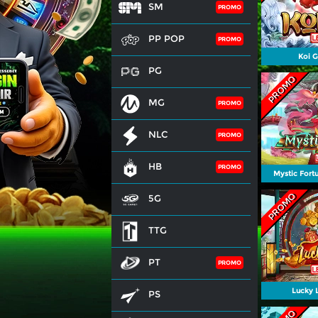
SM
PROMO
PP POP
PROMO
Koi G
PG
PROMO
MG
PROMO
NLC
PROMO
HB
PROMO
Mystic Fort
PROMO
5G
TTG
PT
PROMO
Lucky 
PS