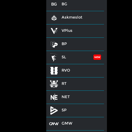
BG
Askmeslot
VPlus
BP
SL
NEW
RVO
RT
NET
SP
GMW