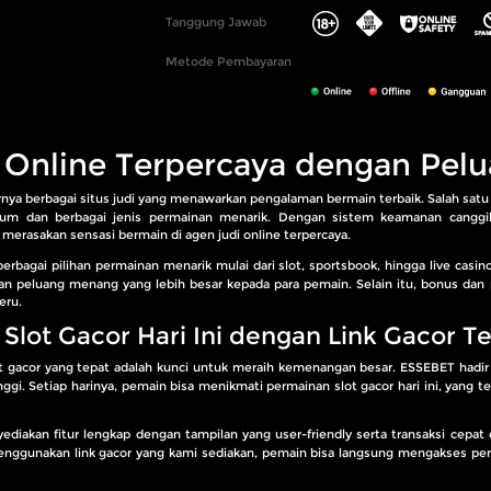
Tanggung Jawab
Metode Pembayaran
i Online Terpercaya dengan Pel
a berbagai situs judi yang menawarkan pengalaman bermain terbaik. Salah satu 
mium dan berbagai jenis permainan menarik. Dengan sistem keamanan cangg
merasakan sensasi bermain di agen judi online terpercaya.
rbagai pilihan permainan menarik mulai dari slot, sportsbook, hingga live casin
kan peluang menang yang lebih besar kepada para pemain. Selain itu, bonus dan
eru.
 Slot Gacor Hari Ini dengan Link Gacor T
t gacor yang tepat adalah kunci untuk meraih kemenangan besar. ESSEBET hadir
nggi. Setiap harinya, pemain bisa menikmati permainan slot gacor hari ini, yang
iakan fitur lengkap dengan tampilan yang user-friendly serta transaksi cepat 
enggunakan link gacor yang kami sediakan, pemain bisa langsung mengakses 